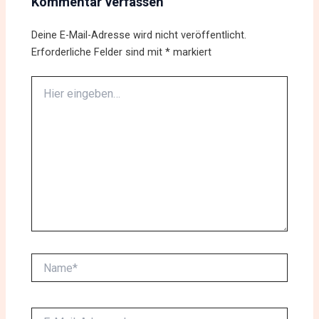
Kommentar verfassen
Deine E-Mail-Adresse wird nicht veröffentlicht.
Erforderliche Felder sind mit
*
markiert
Hier
eingeben…
Name*
E-