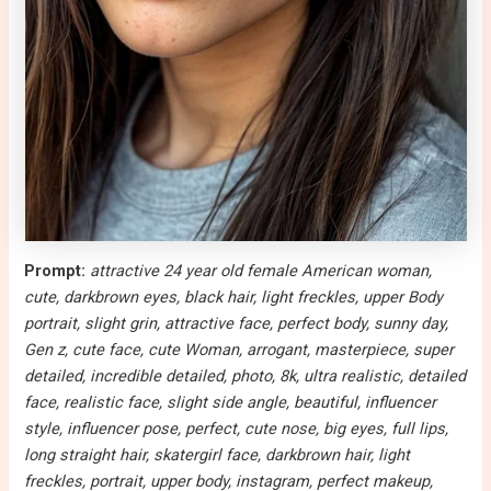
Prompt:
attractive 24 year old female American woman,
cute, darkbrown eyes, black hair, light freckles, upper Body
portrait, slight grin, attractive face, perfect body, sunny day,
Gen z, cute face, cute Woman, arrogant, masterpiece, super
detailed, incredible detailed, photo, 8k, ultra realistic, detailed
face, realistic face, slight side angle, beautiful, influencer
style, influencer pose, perfect, cute nose, big eyes, full lips,
long straight hair, skatergirl face, darkbrown hair, light
freckles, portrait, upper body, instagram, perfect makeup,