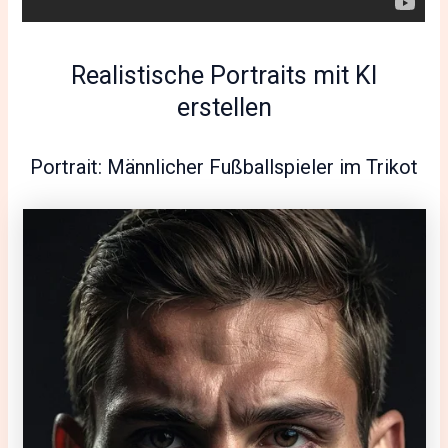
Realistische Portraits mit KI
erstellen
Portrait: Männlicher Fußballspieler im Trikot