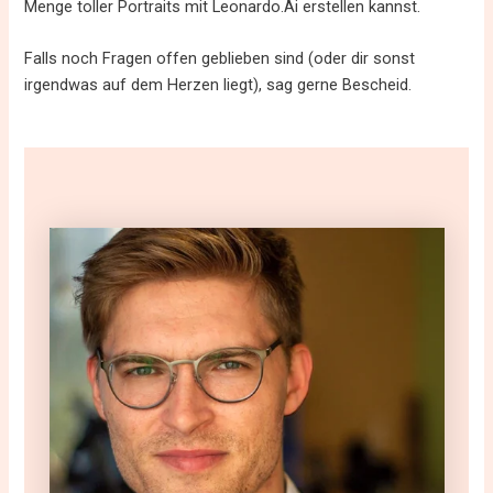
Menge toller Portraits mit Leonardo.Ai erstellen kannst.
Falls noch Fragen offen geblieben sind (oder dir sonst
irgendwas auf dem Herzen liegt), sag gerne Bescheid.