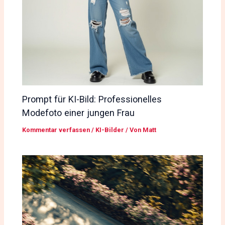
Prompt für KI-Bild: Professionelles
Modefoto einer jungen Frau
Kommentar verfassen
/
KI-Bilder
/ Von
Matt