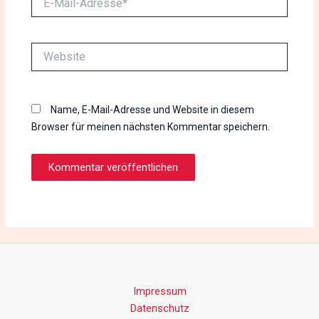
Mail-
Adresse*
Website
Name, E-Mail-Adresse und Website in diesem
Browser für meinen nächsten Kommentar speichern.
Impressum
Datenschutz