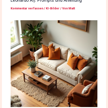
Leonardo AI): Prompts und Anleitung
Kommentar verfassen
/
KI-Bilder
/ Von
Matt