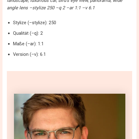
landscape, luxurious car, bird’s eye view, panorama, wide
angle lens –stylize 250 –q 2 –ar 1:1 –v 6.1
Stylize (–stylize): 250
Qualität (–q): 2
Maße (–ar): 1:1
Version (–v): 6.1