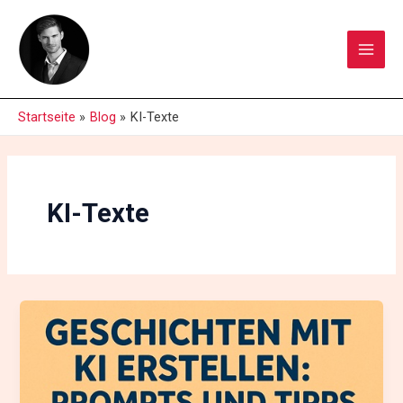
Zum
Main
Inhalt
Men
springen
Startseite
Blog
KI-Texte
KI-Texte